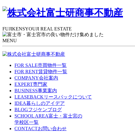
FUJIKENSYOUJI REAL ESTATE
MENU
FOR SALE
売買物件一覧
FOR RENT
賃貸物件一覧
COMPANY
会社案内
EXPERT
専門家
BUSINESS
事業案内
LEASEBACK
リースバックについて
IDEA
暮らしのアイデア
BLOG
フジケンブログ
SCHOOL AREA
富士・富士宮の
学校区一覧
CONTACT
お問い合わせ