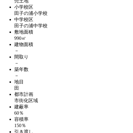
売土地
小学校区
田子の浦小学校
中学校区
田子の浦中学校
敷地面積
990㎡
建物面積
－
間取り
－
築年数
－
地目
田
都市計画
市街化区域
建蔽率
60％
容積率
150％
引き渡し