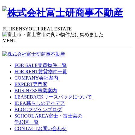
FUJIKENSYOUJI REAL ESTATE
MENU
FOR SALE
売買物件一覧
FOR RENT
賃貸物件一覧
COMPANY
会社案内
EXPERT
専門家
BUSINESS
事業案内
LEASEBACK
リースバックについて
IDEA
暮らしのアイデア
BLOG
フジケンブログ
SCHOOL AREA
富士・富士宮の
学校区一覧
CONTACT
お問い合わせ